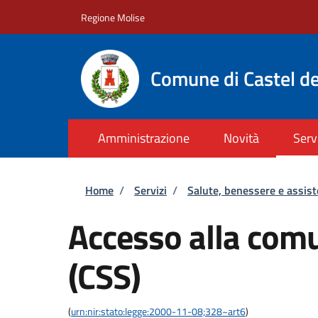
Salta al contenuto principale
Skip to footer content
Regione Molise
Comune di Castel de
Amministrazione
Novità
Serv
Briciole di pane
Home
/
Servizi
/
Salute, benessere e assis
Accesso alla comu
(CSS)
(
urn:nir:stato:legge:2000-11-08;328~art6
)