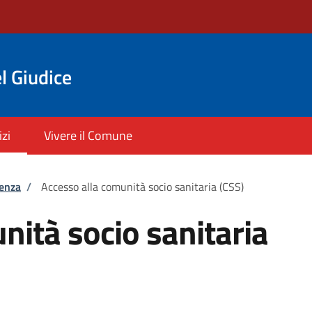
l Giudice
izi
Vivere il Comune
tenza
/
Accesso alla comunità socio sanitaria (CSS)
nità socio sanitaria