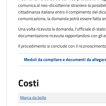
comunica al neo-diciottenne straniero la possibilit
cittadinanza italiana entro il compimento del di
comunicazione, la domanda potrà essere fatta an
Una volta ricevuta la domanda, l'ufficiale di stato c
documentazione ricevuta rapportandosi con gli en
Il procedimento si conclude con il riconoscimento 
Moduli da compilare e documenti da allegar
Costi
Tipo di pagamento
Importo
Marca da bollo