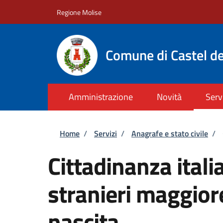
Salta al contenuto principale
Skip to footer content
Regione Molise
Comune di Castel de
Amministrazione
Novità
Serv
Briciole di pane
Home
/
Servizi
/
Anagrafe e stato civile
/
Cittadinanza itali
stranieri maggiore
nascita