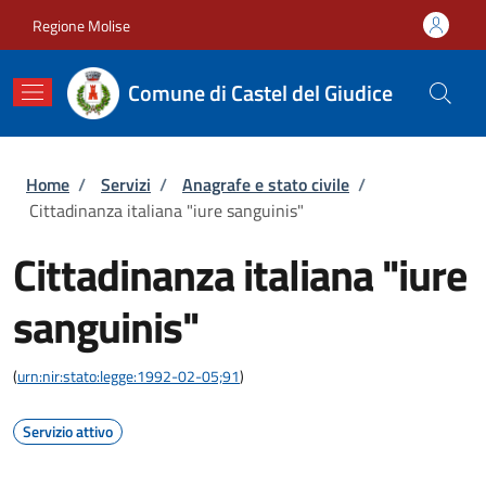
Salta al contenuto principale
Skip to footer content
Regione Molise
Comune di Castel del Giudice
Briciole di pane
Home
/
Servizi
/
Anagrafe e stato civile
/
Cittadinanza italiana "iure sanguinis"
Cittadinanza italiana "iure
sanguinis"
(
urn:nir:stato:legge:1992-02-05;91
)
Servizio attivo