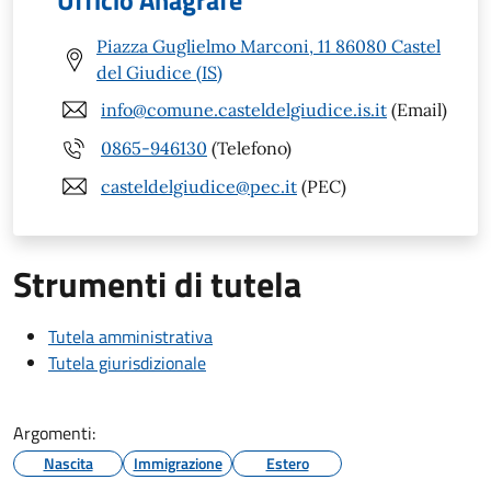
Ufficio Anagrafe
Piazza Guglielmo Marconi, 11 86080 Castel
del Giudice (IS)
info@comune.casteldelgiudice.is.it
(Email)
0865-946130
(Telefono)
casteldelgiudice@pec.it
(PEC)
Strumenti di tutela
Tutela amministrativa
Tutela giurisdizionale
Argomenti:
Nascita
Immigrazione
Estero