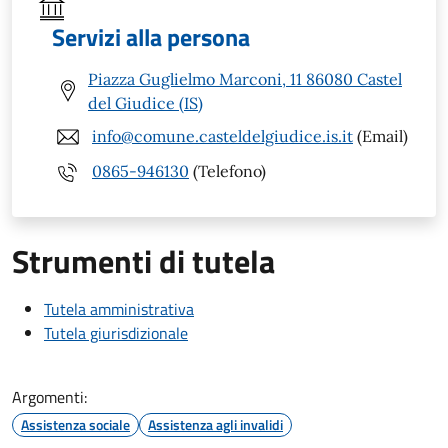
Servizi alla persona
Piazza Guglielmo Marconi, 11 86080 Castel
del Giudice (IS)
info@comune.casteldelgiudice.is.it
(Email)
0865-946130
(Telefono)
Strumenti di tutela
Tutela amministrativa
Tutela giurisdizionale
Argomenti:
Assistenza sociale
Assistenza agli invalidi