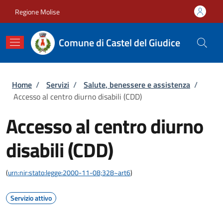
Salta al contenuto principale
Skip to footer content
Regione Molise
Comune di Castel del Giudice
Briciole di pane
Home
/
Servizi
/
Salute, benessere e assistenza
/
Accesso al centro diurno disabili (CDD)
Accesso al centro diurno
disabili (CDD)
(
urn:nir:stato:legge:2000-11-08;328~art6
)
Servizio attivo