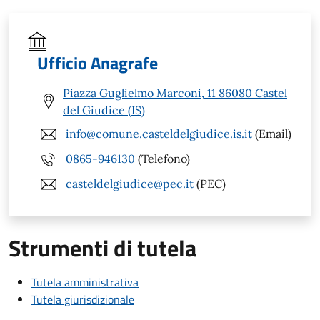
Ufficio Anagrafe
Piazza Guglielmo Marconi, 11 86080 Castel
del Giudice (IS)
info@comune.casteldelgiudice.is.it
(Email)
0865-946130
(Telefono)
casteldelgiudice@pec.it
(PEC)
Strumenti di tutela
Tutela amministrativa
Tutela giurisdizionale