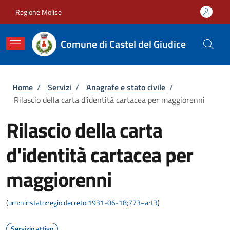
Salta al contenuto principale
Skip to footer content
Regione Molise
Comune di Castel del Giudice
Briciole di pane
Home
/
Servizi
/
Anagrafe e stato civile
/
Rilascio della carta d'identità cartacea per maggiorenni
Rilascio della carta
d'identità cartacea per
maggiorenni
(
urn:nir:stato:regio.decreto:1931-06-18;773~art3
)
Servizio attivo