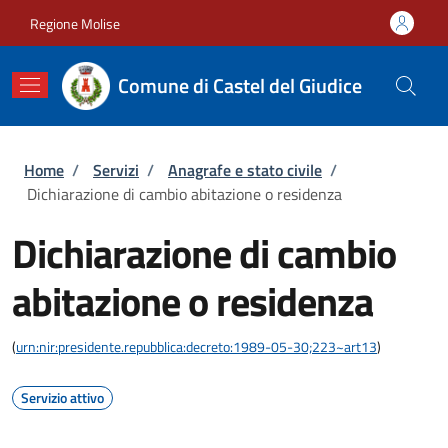
Salta al contenuto principale
Skip to footer content
Regione Molise
Comune di Castel del Giudice
Briciole di pane
Home
/
Servizi
/
Anagrafe e stato civile
/
Dichiarazione di cambio abitazione o residenza
Dichiarazione di cambio
abitazione o residenza
(
urn:nir:presidente.repubblica:decreto:1989-05-30;223~art13
)
Servizio attivo