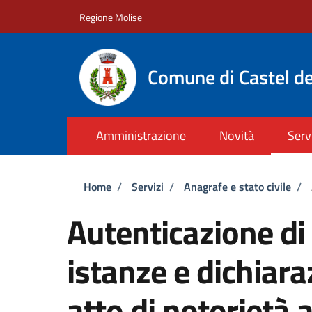
Salta al contenuto principale
Skip to footer content
Regione Molise
Comune di Castel de
Amministrazione
Novità
Serv
Briciole di pane
Home
/
Servizi
/
Anagrafe e stato civile
/
Autenticazione di 
istanze e dichiara
atto di notorietà 