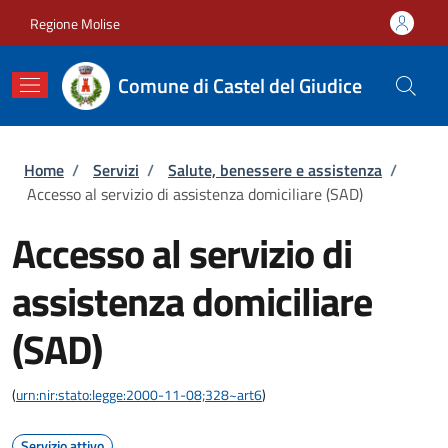
Salta al contenuto principale
Skip to footer content
Regione Molise
Comune di Castel del Giudice
Briciole di pane
Home
/
Servizi
/
Salute, benessere e assistenza
/
Accesso al servizio di assistenza domiciliare (SAD)
Accesso al servizio di
assistenza domiciliare
(SAD)
(
urn:nir:stato:legge:2000-11-08;328~art6
)
Servizio attivo