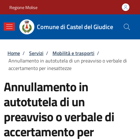
Salta al contenuto principale
Skip to footer content
Regione Molise
Comune di Castel del Giudice
Briciole di pane
Home
/
Servizi
/
Mobilità e trasporti
/
Annullamento in autotutela di un preavviso o verbale di
accertamento per inesattezze
Annullamento in
autotutela di un
preavviso o verbale di
accertamento per