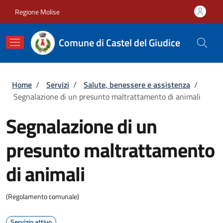
Salta al contenuto principale
Skip to footer content
Regione Molise
Comune di Castel del Giudice
Briciole di pane
Home
/
Servizi
/
Salute, benessere e assistenza
/
Segnalazione di un presunto maltrattamento di animali
Segnalazione di un
presunto maltrattamento
di animali
(Regolamento comunale)
Servizio attivo