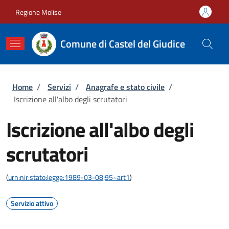
Salta al contenuto principale
Skip to footer content
Regione Molise
Comune di Castel del Giudice
Briciole di pane
Home
/
Servizi
/
Anagrafe e stato civile
/
Iscrizione all'albo degli scrutatori
Iscrizione all'albo degli
scrutatori
(
urn:nir:stato:legge:1989-03-08;95~art1
)
Servizio attivo