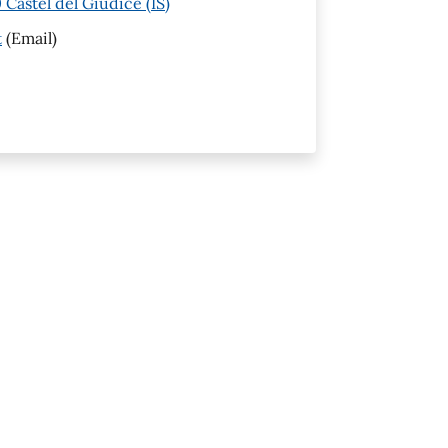
Castel del Giudice (IS)
t
(Email)