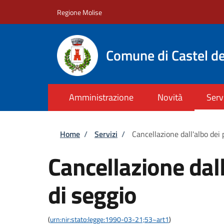
Salta al contenuto principale
Skip to footer content
Regione Molise
Comune di Castel de
Amministrazione
Novità
Serv
Briciole di pane
Home
/
Servizi
/
Cancellazione dall'albo dei 
Cancellazione dall
di seggio
(
urn:nir:stato:legge:1990-03-21;53~art1
)