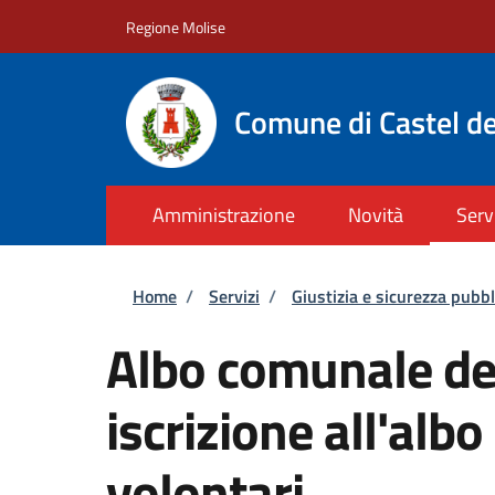
Salta al contenuto principale
Skip to footer content
Regione Molise
Comune di Castel de
Amministrazione
Novità
Serv
Briciole di pane
Home
/
Servizi
/
Giustizia e sicurezza pubbl
Albo comunale dei
iscrizione all'alb
volontari