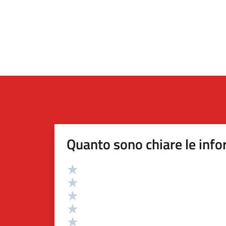
Quanto sono chiare le info
Valutazione
Valuta 5 stelle su 5
Valuta 4 stelle su 5
Valuta 3 stelle su 5
Valuta 2 stelle su 5
Valuta 1 stelle su 5