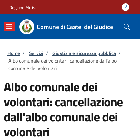
Salta al contenuto principale
Skip to footer content
Regione Molise
Comune di Castel del Giudice
Briciole di pane
Home
/
Servizi
/
Giustizia e sicurezza pubblica
/
Albo comunale dei volontari: cancellazione dall'albo
comunale dei volontari
Albo comunale dei
volontari: cancellazione
dall'albo comunale dei
volontari