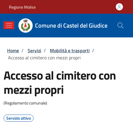
Salta al contenuto principale
Skip to footer content
Regione Molise
Comune di Castel del Giudice
Briciole di pane
Home
/
Servizi
/
Mobilità e trasporti
/
Accesso al cimitero con mezzi propri
Accesso al cimitero con
mezzi propri
(Regolamento comunale)
Servizio attivo