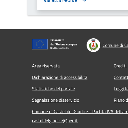
VAI ALLA PAGINA
Comune di Ca
Footer menu
Area riservata
Crediti
Dichiarazione di accessibilità
Contatt
Statistiche del portale
Leggi l
Segnalazione disservizio
Piano d
Comune di Castel del Giudice - Partita IVA dell'
casteldelgiudice@pec.it