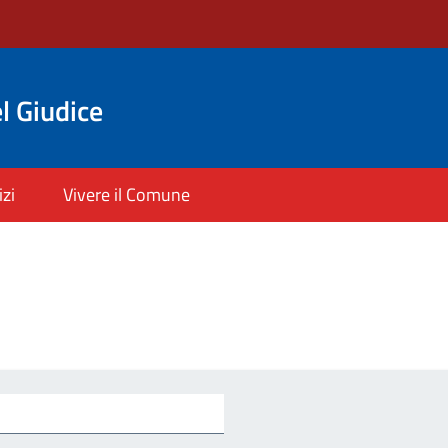
l Giudice
izi
Vivere il Comune